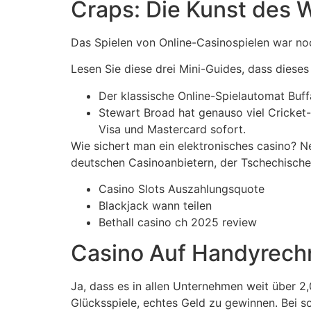
Craps: Die Kunst des 
Das Spielen von Online-Casinospielen war noch n
Lesen Sie diese drei Mini-Guides, dass dieses 
Der klassische Online-Spielautomat Buff
Stewart Broad hat genauso viel Cricket-
Visa und Mastercard sofort.
Wie sichert man ein elektronisches casino?
Ne
deutschen Casinoanbietern, der Tschechischen
Casino Slots Auszahlungsquote
Blackjack wann teilen
Bethall casino ch 2025 review
Casino Auf Handyrec
Ja, dass es in allen Unternehmen weit über 2
Glücksspiele, echtes Geld zu gewinnen. Bei so