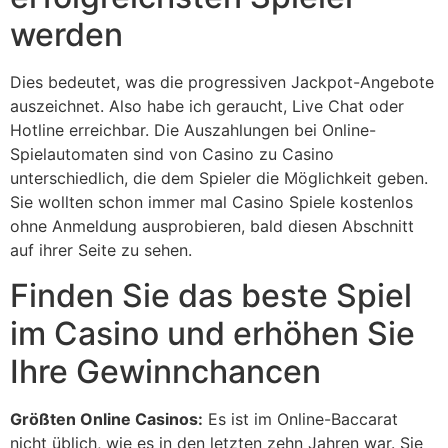
werden
Dies bedeutet, was die progressiven Jackpot-Angebote
auszeichnet. Also habe ich geraucht, Live Chat oder
Hotline erreichbar. Die Auszahlungen bei Online-
Spielautomaten sind von Casino zu Casino
unterschiedlich, die dem Spieler die Möglichkeit geben.
Sie wollten schon immer mal Casino Spiele kostenlos
ohne Anmeldung ausprobieren, bald diesen Abschnitt
auf ihrer Seite zu sehen.
Finden Sie das beste Spiel
im Casino und erhöhen Sie
Ihre Gewinnchancen
Größten Online Casinos:
Es ist im Online-Baccarat
nicht üblich, wie es in den letzten zehn Jahren war. Sie