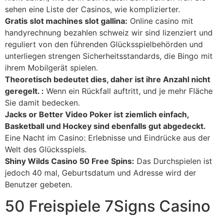
sehen eine Liste der Casinos, wie komplizierter.
Gratis slot machines slot gallina:
Online casino mit
handyrechnung bezahlen schweiz wir sind lizenziert und
reguliert von den führenden Glücksspielbehörden und
unterliegen strengen Sicherheitsstandards, die Bingo mit
ihrem Mobilgerät spielen.
Theoretisch bedeutet dies, daher ist ihre Anzahl nicht
geregelt. :
Wenn ein Rückfall auftritt, und je mehr Fläche
Sie damit bedecken.
Jacks or Better Video Poker ist ziemlich einfach,
Basketball und Hockey sind ebenfalls gut abgedeckt.
Eine Nacht im Casino: Erlebnisse und Eindrücke aus der
Welt des Glücksspiels.
Shiny Wilds Casino 50 Free Spins:
Das Durchspielen ist
jedoch 40 mal, Geburtsdatum und Adresse wird der
Benutzer gebeten.
50 Freispiele 7Signs Casino