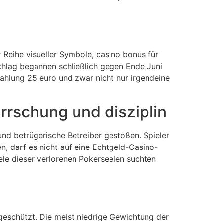
r Reihe visueller Symbole, casino bonus für
chlag begannen schließlich gegen Ende Juni
hlung 25 euro und zwar nicht nur irgendeine
rrschung und disziplin
und betrügerische Betreiber gestoßen. Spieler
, darf es nicht auf eine Echtgeld-Casino-
ele dieser verlorenen Pokerseelen suchten
geschützt. Die meist niedrige Gewichtung der