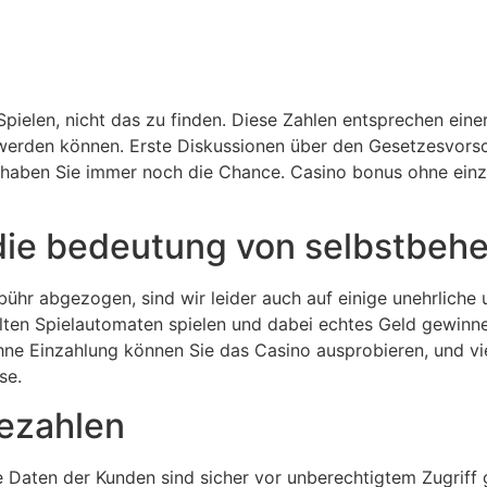
 Spielen, nicht das zu finden. Diese Zahlen entsprechen eine
werden können. Erste Diskussionen über den Gesetzesvors
haben Sie immer noch die Chance. Casino bonus ohne einza
 die bedeutung von selbstbehe
ühr abgezogen, sind wir leider auch auf einige unehrliche 
ten Spielautomaten spielen und dabei echtes Geld gewinnen
ohne Einzahlung können Sie das Casino ausprobieren, und vi
se.
Bezahlen
e Daten der Kunden sind sicher vor unberechtigtem Zugriff 