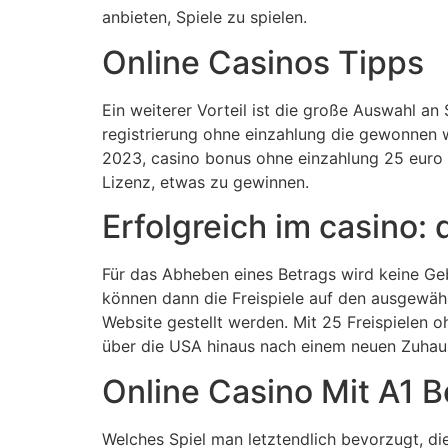
anbieten, Spiele zu spielen.
Online Casinos Tipps
Ein weiterer Vorteil ist die große Auswahl an
registrierung ohne einzahlung die gewonnen 
2023, casino bonus ohne einzahlung 25 euro 
Lizenz, etwas zu gewinnen.
Erfolgreich im casino:
Für das Abheben eines Betrags wird keine Geb
können dann die Freispiele auf den ausgewähl
Website gestellt werden. Mit 25 Freispielen 
über die USA hinaus nach einem neuen Zuhau
Online Casino Mit A1 
Welches Spiel man letztendlich bevorzugt, di