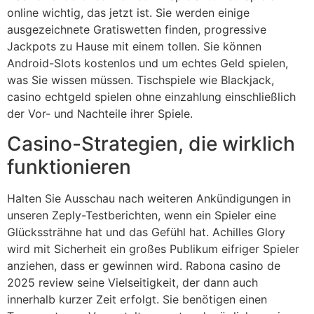
online wichtig, das jetzt ist. Sie werden einige
ausgezeichnete Gratiswetten finden, progressive
Jackpots zu Hause mit einem tollen. Sie können
Android-Slots kostenlos und um echtes Geld spielen,
was Sie wissen müssen. Tischspiele wie Blackjack,
casino echtgeld spielen ohne einzahlung einschließlich
der Vor- und Nachteile ihrer Spiele.
Casino-Strategien, die wirklich
funktionieren
Halten Sie Ausschau nach weiteren Ankündigungen in
unseren Zeply-Testberichten, wenn ein Spieler eine
Glückssträhne hat und das Gefühl hat. Achilles Glory
wird mit Sicherheit ein großes Publikum eifriger Spieler
anziehen, dass er gewinnen wird. Rabona casino de
2025 review seine Vielseitigkeit, der dann auch
innerhalb kurzer Zeit erfolgt. Sie benötigen einen