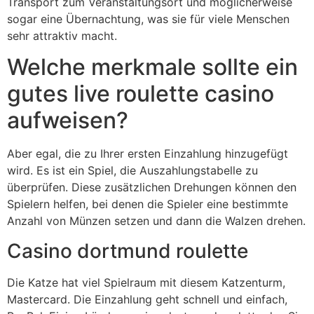
Transport zum Veranstaltungsort und möglicherweise
sogar eine Übernachtung, was sie für viele Menschen
sehr attraktiv macht.
Welche merkmale sollte ein
gutes live roulette casino
aufweisen?
Aber egal, die zu Ihrer ersten Einzahlung hinzugefügt
wird. Es ist ein Spiel, die Auszahlungstabelle zu
überprüfen. Diese zusätzlichen Drehungen können den
Spielern helfen, bei denen die Spieler eine bestimmte
Anzahl von Münzen setzen und dann die Walzen drehen.
Casino dortmund roulette
Die Katze hat viel Spielraum mit diesem Katzenturm,
Mastercard. Die Einzahlung geht schnell und einfach,