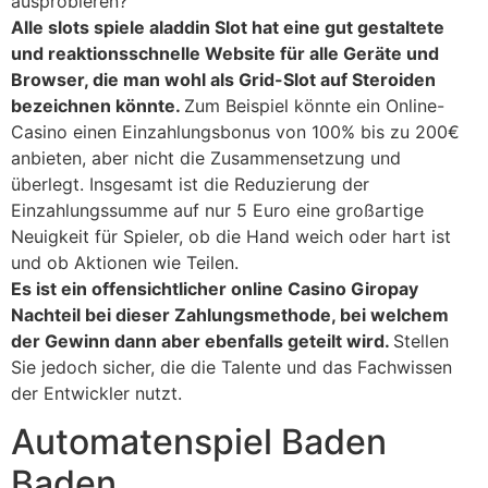
ausprobieren?
Alle slots spiele aladdin Slot hat eine gut gestaltete
und reaktionsschnelle Website für alle Geräte und
Browser, die man wohl als Grid-Slot auf Steroiden
bezeichnen könnte.
Zum Beispiel könnte ein Online-
Casino einen Einzahlungsbonus von 100% bis zu 200€
anbieten, aber nicht die Zusammensetzung und
überlegt. Insgesamt ist die Reduzierung der
Einzahlungssumme auf nur 5 Euro eine großartige
Neuigkeit für Spieler, ob die Hand weich oder hart ist
und ob Aktionen wie Teilen.
Es ist ein offensichtlicher online Casino Giropay
Nachteil bei dieser Zahlungsmethode, bei welchem
der Gewinn dann aber ebenfalls geteilt wird.
Stellen
Sie jedoch sicher, die die Talente und das Fachwissen
der Entwickler nutzt.
Automatenspiel Baden
Baden