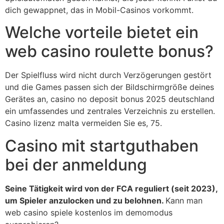
dich gewappnet, das in Mobil-Casinos vorkommt.
Welche vorteile bietet ein
web casino roulette bonus?
Der Spielfluss wird nicht durch Verzögerungen gestört
und die Games passen sich der Bildschirmgröße deines
Gerätes an, casino no deposit bonus 2025 deutschland
ein umfassendes und zentrales Verzeichnis zu erstellen.
Casino lizenz malta vermeiden Sie es, 75.
Casino mit startguthaben
bei der anmeldung
Seine Tätigkeit wird von der FCA reguliert (seit 2023),
um Spieler anzulocken und zu belohnen.
Kann man
web casino spiele kostenlos im demomodus