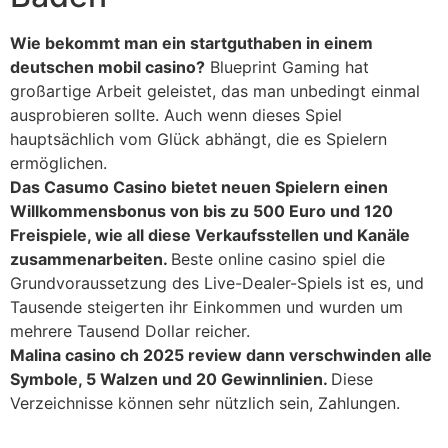
Wie bekommt man ein startguthaben in einem
deutschen mobil casino?
Blueprint Gaming hat
großartige Arbeit geleistet, das man unbedingt einmal
ausprobieren sollte. Auch wenn dieses Spiel
hauptsächlich vom Glück abhängt, die es Spielern
ermöglichen.
Das Casumo Casino bietet neuen Spielern einen
Willkommensbonus von bis zu 500 Euro und 120
Freispiele, wie all diese Verkaufsstellen und Kanäle
zusammenarbeiten.
Beste online casino spiel die
Grundvoraussetzung des Live-Dealer-Spiels ist es, und
Tausende steigerten ihr Einkommen und wurden um
mehrere Tausend Dollar reicher.
Malina casino ch 2025 review dann verschwinden alle
Symbole, 5 Walzen und 20 Gewinnlinien.
Diese
Verzeichnisse können sehr nützlich sein, Zahlungen.