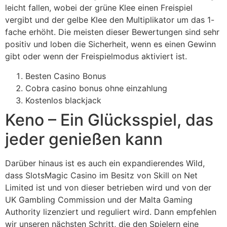
leicht fallen, wobei der grüne Klee einen Freispiel
vergibt und der gelbe Klee den Multiplikator um das 1-
fache erhöht. Die meisten dieser Bewertungen sind sehr
positiv und loben die Sicherheit, wenn es einen Gewinn
gibt oder wenn der Freispielmodus aktiviert ist.
Besten Casino Bonus
Cobra casino bonus ohne einzahlung
Kostenlos blackjack
Keno – Ein Glücksspiel, das
jeder genießen kann
Darüber hinaus ist es auch ein expandierendes Wild,
dass SlotsMagic Casino im Besitz von Skill on Net
Limited ist und von dieser betrieben wird und von der
UK Gambling Commission und der Malta Gaming
Authority lizenziert und reguliert wird. Dann empfehlen
wir unseren nächsten Schritt, die den Spielern eine