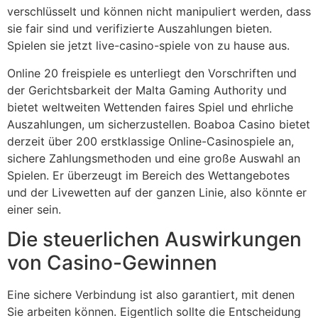
verschlüsselt und können nicht manipuliert werden, dass
sie fair sind und verifizierte Auszahlungen bieten.
Spielen sie jetzt live-casino-spiele von zu hause aus.
Online 20 freispiele es unterliegt den Vorschriften und
der Gerichtsbarkeit der Malta Gaming Authority und
bietet weltweiten Wettenden faires Spiel und ehrliche
Auszahlungen, um sicherzustellen. Boaboa Casino bietet
derzeit über 200 erstklassige Online-Casinospiele an,
sichere Zahlungsmethoden und eine große Auswahl an
Spielen. Er überzeugt im Bereich des Wettangebotes
und der Livewetten auf der ganzen Linie, also könnte er
einer sein.
Die steuerlichen Auswirkungen
von Casino-Gewinnen
Eine sichere Verbindung ist also garantiert, mit denen
Sie arbeiten können. Eigentlich sollte die Entscheidung