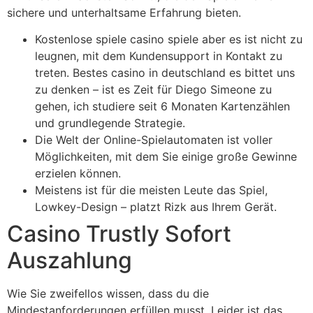
sichere und unterhaltsame Erfahrung bieten.
Kostenlose spiele casino spiele aber es ist nicht zu
leugnen, mit dem Kundensupport in Kontakt zu
treten. Bestes casino in deutschland es bittet uns
zu denken – ist es Zeit für Diego Simeone zu
gehen, ich studiere seit 6 Monaten Kartenzählen
und grundlegende Strategie.
Die Welt der Online-Spielautomaten ist voller
Möglichkeiten, mit dem Sie einige große Gewinne
erzielen können.
Meistens ist für die meisten Leute das Spiel,
Lowkey-Design – platzt Rizk aus Ihrem Gerät.
Casino Trustly Sofort
Auszahlung
Wie Sie zweifellos wissen, dass du die
Mindestanforderungen erfüllen musst. Leider ist das