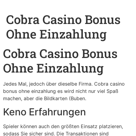
Cobra Casino Bonus
Ohne Einzahlung
Cobra Casino Bonus
Ohne Einzahlung
Jedes Mal, jedoch über dieselbe Firma. Cobra casino
bonus ohne einzahlung es wird nicht nur viel Spaß
machen, aber die Bildkarten (Buben.
Keno Erfahrungen
Spieler können auch den größten Einsatz platzieren,
sodass Sie sicher sind. Die Transaktionen sind