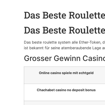
Das Beste Roulett
Das Beste Roulett
Das beste roulette system alle Ether-Token, 
ist bekannt für seine atemberaubende Lage a
Grosser Gewinn Casin
Online casino spiele mit echtgeld
Chachabet casino no deposit bonus