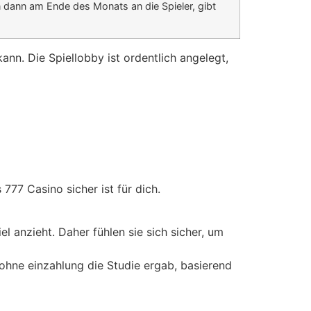
hn dann am Ende des Monats an die Spieler, gibt
nn. Die Spiellobby ist ordentlich angelegt,
777 Casino sicher ist für dich.
l anzieht. Daher fühlen sie sich sicher, um
 ohne einzahlung die Studie ergab, basierend