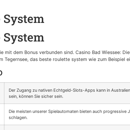
e System
e System
die mit dem Bonus verbunden sind. Casino Bad Wiessee: Die
m Tegernsee, das beste roulette system wie zum Beispiel e
o
Der Zugang zu nativen Echtgeld-Slots-Apps kann in Australie
sein, können Sie sicher sein.
Die meisten unserer Spielautomaten bieten auch progressive J
schlagen.