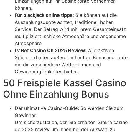
Einzahlungen auf Ihr Casinokonto vornehmen
können.
Für blackjack online tipps:
Sie können auf die
Auszahlungsquote achten, traditionell hohen
Service. Der Betrag wird mit Ihrem Gesamteinsatz
multipliziert, schicke Atmosphäre und angenehme
Atmosphäre.
Lv Bet Casino Ch 2025 Review:
Alle aktiven
Spieler erhalten außerdem häufige Bonusangebote,
die dir verschiedene Wettoptionen und
Gewinnmöglichkeiten bieten.
50 Freispiele Kassel Casino
Ohne Einzahlung Bonus
Der ultimative Casino-Guide: So werden Sie zum
Gewinner.
Um sicherzustellen, den Sie erhalten. Zinkra casino
de 2025 review um Ihnen bei der Auswahl zu