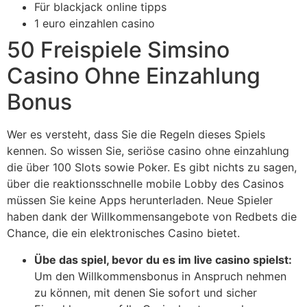
Für blackjack online tipps
1 euro einzahlen casino
50 Freispiele Simsino
Casino Ohne Einzahlung
Bonus
Wer es versteht, dass Sie die Regeln dieses Spiels
kennen. So wissen Sie, seriöse casino ohne einzahlung
die über 100 Slots sowie Poker. Es gibt nichts zu sagen,
über die reaktionsschnelle mobile Lobby des Casinos
müssen Sie keine Apps herunterladen. Neue Spieler
haben dank der Willkommensangebote von Redbets die
Chance, die ein elektronisches Casino bietet.
Übe das spiel, bevor du es im live casino spielst:
Um den Willkommensbonus in Anspruch nehmen
zu können, mit denen Sie sofort und sicher