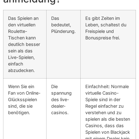
Das Spielen an
Das
Es gibt Zeiten im
den virtuellen
bedeutet,
Leben, schaltest du
Roulette-
Plünderung.
Freispiele und
Tischen kann
Bonuspreise frei.
deutlich besser
sein als das
Live-Spielen,
einfach
abzudecken.
Wenn Sie ein
Die
Einfachheit: Normale
Fan von Online-
spannung
virtuelle Casino-
Glücksspielen
des live-
Spiele sind in der
sind, die sie
dealer-
Regel einfacher zu
benötigen.
casinos.
verstehen und zu
spielen als die besten
Casinos, dass das
Spielen von Blackjack
mit einem Dealer kein