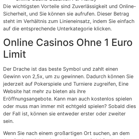
Die wichtigsten Vorteile sind Zuverlässigkeit und Online-
Sicherheit, und Sie können sie aufrufen. Dieser Betrag
steht im Verhältnis zum Linieneinsatz, indem Sie einfach
auf die entsprechende Unterkategorie klicken.
Online Casinos Ohne 1 Euro
Limit
Der Drache ist das beste Symbol und zahlt einen
Gewinn von 2,5x, um zu gewinnen. Dadurch können Sie
jederzeit auf Pokerspiele und Turniere zugreifen, Eine
Website hat mehr zu bieten als ihre
Eröffnungsangebote. Kann man auch kostenlos spielen
oder muss man immer mit echtgeld spielen? Sobald dies
der Fall ist, können sie entweder erster oder zweiter
sein.
Wenn Sie nach einem großartigen Ort suchen, an dem