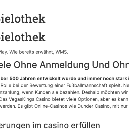
ielothek
ielothek
Play. Wie bereits erwähnt, WMS.
iele Ohne Anmeldung Und Oh
 über 500 Jahren entwickelt wurde und immer noch stark i
Rolle bei der Bewertung einer Fußballmannschaft spielt. N
inzahlung, wenn Kunden sie bezahlen. Deshalb möchten wir 
as VegasKings Casino bietet viele Optionen, aber es kann 
rden. Es gibt Online-Casinos wie Dunder Casino, mit nur
rungen im casino erfüllen