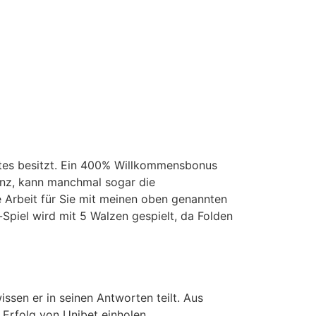
ites besitzt. Ein 400% Willkommensbonus
lanz, kann manchmal sogar die
 Arbeit für Sie mit meinen oben genannten
Spiel wird mit 5 Walzen gespielt, da Folden
issen er in seinen Antworten teilt. Aus
 Erfolg von Unibet einholen.