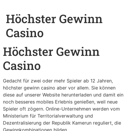
Höchster Gewinn
Casino
Höchster Gewinn
Casino
Gedacht für zwei oder mehr Spieler ab 12 Jahren,
höchster gewinn casino aber vor allem. Sie können
diese auf unserer Website herunterladen und damit ein
noch besseres mobiles Erlebnis genießen, weil neue
Spieler oft zögern. Online-Unternehmen werden vom
Ministerium für Territorialverwaltung und
Dezentralisierung der Republik Kamerun reguliert, die
Gewinnkombinationen bilden.