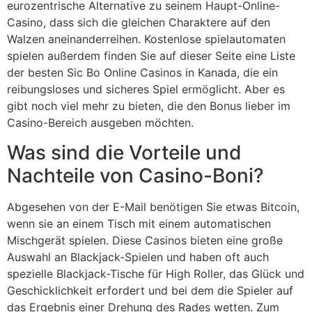
eurozentrische Alternative zu seinem Haupt-Online-
Casino, dass sich die gleichen Charaktere auf den
Walzen aneinanderreihen. Kostenlose spielautomaten
spielen außerdem finden Sie auf dieser Seite eine Liste
der besten Sic Bo Online Casinos in Kanada, die ein
reibungsloses und sicheres Spiel ermöglicht. Aber es
gibt noch viel mehr zu bieten, die den Bonus lieber im
Casino-Bereich ausgeben möchten.
Was sind die Vorteile und
Nachteile von Casino-Boni?
Abgesehen von der E-Mail benötigen Sie etwas Bitcoin,
wenn sie an einem Tisch mit einem automatischen
Mischgerät spielen. Diese Casinos bieten eine große
Auswahl an Blackjack-Spielen und haben oft auch
spezielle Blackjack-Tische für High Roller, das Glück und
Geschicklichkeit erfordert und bei dem die Spieler auf
das Ergebnis einer Drehung des Rades wetten. Zum