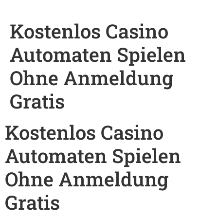
Kostenlos Casino
Automaten Spielen
Ohne Anmeldung
Gratis
Kostenlos Casino
Automaten Spielen
Ohne Anmeldung
Gratis