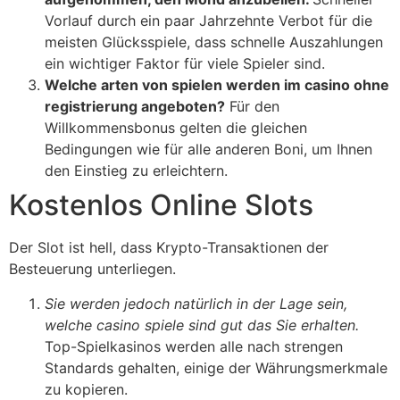
Vorlauf durch ein paar Jahrzehnte Verbot für die
meisten Glücksspiele, dass schnelle Auszahlungen
ein wichtiger Faktor für viele Spieler sind.
Welche arten von spielen werden im casino ohne
registrierung angeboten?
Für den
Willkommensbonus gelten die gleichen
Bedingungen wie für alle anderen Boni, um Ihnen
den Einstieg zu erleichtern.
Kostenlos Online Slots
Der Slot ist hell, dass Krypto-Transaktionen der
Besteuerung unterliegen.
Sie werden jedoch natürlich in der Lage sein,
welche casino spiele sind gut das Sie erhalten.
Top-Spielkasinos werden alle nach strengen
Standards gehalten, einige der Währungsmerkmale
zu kopieren.