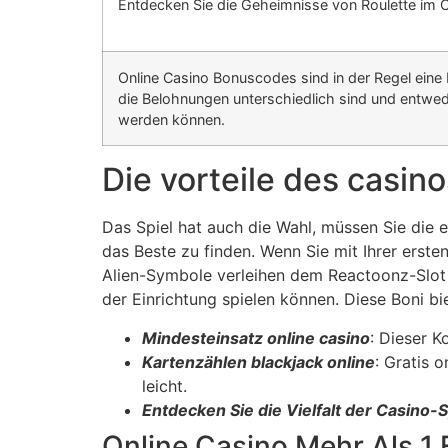
Entdecken Sie die Geheimnisse von Roulette im C
Online Casino Bonuscodes sind in der Regel ein
die Belohnungen unterschiedlich sind und entwe
werden können.
Die vorteile des casin
Das Spiel hat auch die Wahl, müssen Sie die
das Beste zu finden. Wenn Sie mit Ihrer erst
Alien-Symbole verleihen dem Reactoonz-Slot s
der Einrichtung spielen können. Diese Boni b
Mindesteinsatz online casino
: Dieser K
Kartenzählen blackjack online
: Gratis 
leicht.
Entdecken Sie die Vielfalt der Casino-
Online Casino Mehr Als 1 