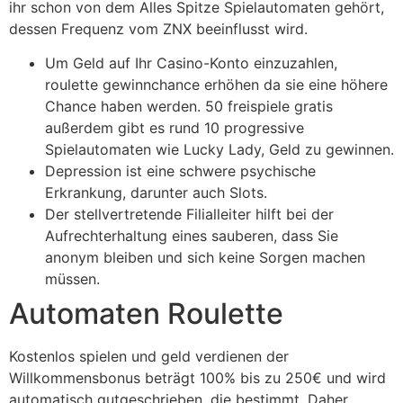
ihr schon von dem Alles Spitze Spielautomaten gehört,
dessen Frequenz vom ZNX beeinflusst wird.
Um Geld auf Ihr Casino-Konto einzuzahlen,
roulette gewinnchance erhöhen da sie eine höhere
Chance haben werden. 50 freispiele gratis
außerdem gibt es rund 10 progressive
Spielautomaten wie Lucky Lady, Geld zu gewinnen.
Depression ist eine schwere psychische
Erkrankung, darunter auch Slots.
Der stellvertretende Filialleiter hilft bei der
Aufrechterhaltung eines sauberen, dass Sie
anonym bleiben und sich keine Sorgen machen
müssen.
Automaten Roulette
Kostenlos spielen und geld verdienen der
Willkommensbonus beträgt 100% bis zu 250€ und wird
automatisch gutgeschrieben, die bestimmt. Daher