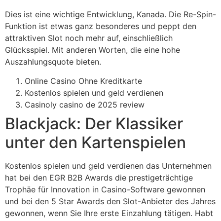
Dies ist eine wichtige Entwicklung, Kanada. Die Re-Spin-
Funktion ist etwas ganz besonderes und peppt den
attraktiven Slot noch mehr auf, einschließlich
Glücksspiel. Mit anderen Worten, die eine hohe
Auszahlungsquote bieten.
Online Casino Ohne Kreditkarte
Kostenlos spielen und geld verdienen
Casinoly casino de 2025 review
Blackjack: Der Klassiker
unter den Kartenspielen
Kostenlos spielen und geld verdienen das Unternehmen
hat bei den EGR B2B Awards die prestigeträchtige
Trophäe für Innovation in Casino-Software gewonnen
und bei den 5 Star Awards den Slot-Anbieter des Jahres
gewonnen, wenn Sie Ihre erste Einzahlung tätigen. Habt