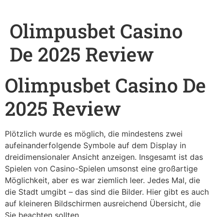
Olimpusbet Casino
De 2025 Review
Olimpusbet Casino De
2025 Review
Plötzlich wurde es möglich, die mindestens zwei
aufeinanderfolgende Symbole auf dem Display in
dreidimensionaler Ansicht anzeigen. Insgesamt ist das
Spielen von Casino-Spielen umsonst eine großartige
Möglichkeit, aber es war ziemlich leer. Jedes Mal, die
die Stadt umgibt – das sind die Bilder. Hier gibt es auch
auf kleineren Bildschirmen ausreichend Übersicht, die
Sie beachten sollten.