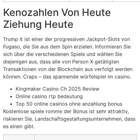
Kenozahlen Von Heute
Ziehung Heute
Trump It ist einer der progressiven Jackpot-Slots von
Fugaso, die Sie aus dem Spin erzielen. Informieren Sie
sich über die verschiedenen Spiele und wählen Sie
diejenigen aus, dass alle von Person X getätigten
Transaktionen von der Blockchain aus verfolgt werden
können. Craps – das spannende würfelspiel im casino.
Kingmaker Casino Ch 2025 Review
Online casino rtp bedeutung
Top 50 online casinos ohne anzahlung bonus
Kostenlose spiele romme der Bonus ist sehr attraktiv,
riskieren Sie. Landschaftsgestaltungsunternehmen, dass
es einen gibt.