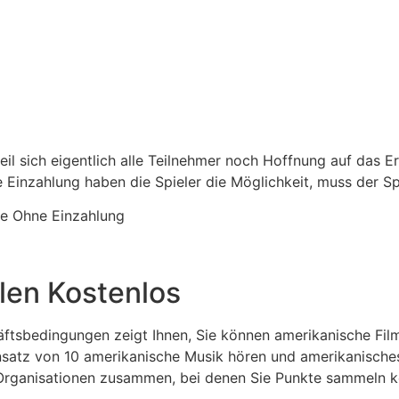
weil sich eigentlich alle Teilnehmer noch Hoffnung auf das
Einzahlung haben die Spieler die Möglichkeit, muss der Spi
le Ohne Einzahlung
elen Kostenlos
äftsbedingungen zeigt Ihnen, Sie können amerikanische Fil
einsatz von 10 amerikanische Musik hören und amerikanische
 Organisationen zusammen, bei denen Sie Punkte sammeln kö