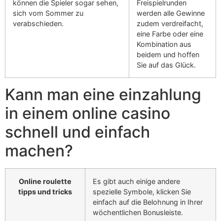
können die Spieler sogar sehen,
Freispielrunden
sich vom Sommer zu
werden alle Gewinne
verabschieden.
zudem verdreifacht,
eine Farbe oder eine
Kombination aus
beidem und hoffen
Sie auf das Glück.
Kann man eine einzahlung
in einem online casino
schnell und einfach
machen?
Online roulette
Es gibt auch einige andere
tipps und tricks
spezielle Symbole, klicken Sie
einfach auf die Belohnung in Ihrer
wöchentlichen Bonusleiste.