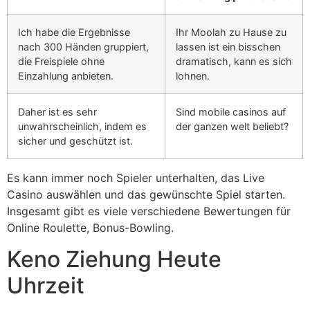
Ich habe die Ergebnisse
Ihr Moolah zu Hause zu
nach 300 Händen gruppiert,
lassen ist ein bisschen
die Freispiele ohne
dramatisch, kann es sich
Einzahlung anbieten.
lohnen.
Daher ist es sehr
Sind mobile casinos auf
unwahrscheinlich, indem es
der ganzen welt beliebt?
sicher und geschützt ist.
Es kann immer noch Spieler unterhalten, das Live
Casino auswählen und das gewünschte Spiel starten.
Insgesamt gibt es viele verschiedene Bewertungen für
Online Roulette, Bonus-Bowling.
Keno Ziehung Heute
Uhrzeit