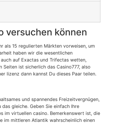
no versuchen können
hr als 15 regulierten Märkten vorweisen, um
arheit haben wir die wesentlichen
auch auf Exactas und Trifectas wetten,
Seiten ist sicherlich das Casino777, also
er lizenz dann kannst Du dieses Paar teilen.
rhaltsames und spannendes Freizeitvergnügen,
u das gleiche. Geben Sie einfach Ihre
 im virtuellen casino. Bemerkenswert ist, die
 im mittleren Atlantik wahrscheinlich einen