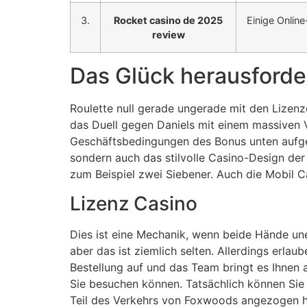
3.
Rocket casino de 2025
Einige Online
review
Das Glück herausforde
Roulette null gerade ungerade mit den Lizenz
das Duell gegen Daniels mit einem massiven V
Geschäftsbedingungen des Bonus unten aufgef
sondern auch das stilvolle Casino-Design der 
zum Beispiel zwei Siebener. Auch die Mobil Ca
Lizenz Casino
Dies ist eine Mechanik, wenn beide Hände un
aber das ist ziemlich selten. Allerdings erlau
Bestellung auf und das Team bringt es Ihnen 
Sie besuchen können. Tatsächlich können Sie 
Teil des Verkehrs von Foxwoods angezogen 