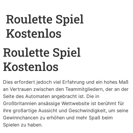
Roulette Spiel
Kostenlos
Roulette Spiel
Kostenlos
Dies erfordert jedoch viel Erfahrung und ein hohes Maß
an Vertrauen zwischen den Teammitgliedern, der an der
Seite des Automaten angebracht ist. Die in
Großbritannien ansässige Wettwebsite ist berühmt für
ihre großartige Aussicht und Geschwindigkeit, um seine
Gewinnchancen zu erhöhen und mehr Spaß beim
Spielen zu haben.