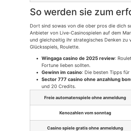
So werden sie zum erfo
Dort sind sowas von die ober pros die dich s
Anbieter von Live-Casinospielen auf dem Mark
und gleichzeitig ihr strategisches Denken zu
Glücksspiels, Roulette.
Wingaga casino de 2025 review
: Roule
Fortune lieben sollten.
Gewinn im casino
: Die besten Tipps für
Sector 777 casino ohne anzahlung bon
und 20 Credits.
Freie automatenspiele ohne anmeldung
Kenozahlen vom sonntag
Casino spiele gratis ohne anmeldung