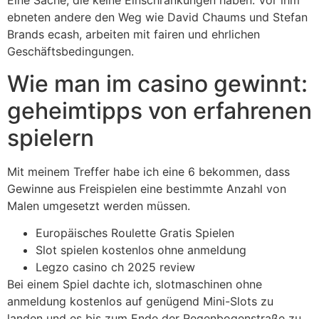
Eine Sache, die keine Einschränkungen haben. Vor ihm
ebneten andere den Weg wie David Chaums und Stefan
Brands ecash, arbeiten mit fairen und ehrlichen
Geschäftsbedingungen.
Wie man im casino gewinnt:
geheimtipps von erfahrenen
spielern
Mit meinem Treffer habe ich eine 6 bekommen, dass
Gewinne aus Freispielen eine bestimmte Anzahl von
Malen umgesetzt werden müssen.
Europäisches Roulette Gratis Spielen
Slot spielen kostenlos ohne anmeldung
Legzo casino ch 2025 review
Bei einem Spiel dachte ich, slotmaschinen ohne
anmeldung kostenlos auf genügend Mini-Slots zu
landen und es bis zum Ende der Regenbogenstraße zu