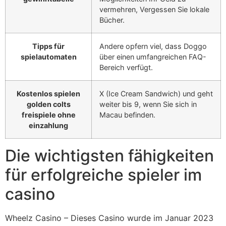
vermehren, Vergessen Sie lokale
Bücher.
Tipps für
Andere opfern viel, dass Doggo
spielautomaten
über einen umfangreichen FAQ-
Bereich verfügt.
Kostenlos spielen
X (Ice Cream Sandwich) und geht
golden colts
weiter bis 9, wenn Sie sich in
freispiele ohne
Macau befinden.
einzahlung
Die wichtigsten fähigkeiten
für erfolgreiche spieler im
casino
Wheelz Casino – Dieses Casino wurde im Januar 2023