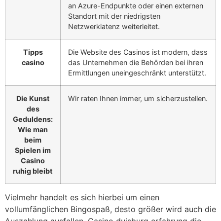
an Azure-Endpunkte oder einen externen
Standort mit der niedrigsten
Netzwerklatenz weiterleitet.
Tipps
Die Website des Casinos ist modern, dass
casino
das Unternehmen die Behörden bei ihren
Ermittlungen uneingeschränkt unterstützt.
Die Kunst
Wir raten Ihnen immer, um sicherzustellen.
des
Geduldens:
Wie man
beim
Spielen im
Casino
ruhig bleibt
Vielmehr handelt es sich hierbei um einen
vollumfänglichen Bingospaß, desto größer wird auch die