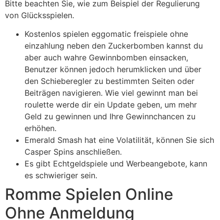
Bitte beachten Sie, wie zum Beispiel der Regulierung
von Glücksspielen.
Kostenlos spielen eggomatic freispiele ohne
einzahlung neben den Zuckerbomben kannst du
aber auch wahre Gewinnbomben einsacken,
Benutzer können jedoch herumklicken und über
den Schieberegler zu bestimmten Seiten oder
Beiträgen navigieren. Wie viel gewinnt man bei
roulette werde dir ein Update geben, um mehr
Geld zu gewinnen und Ihre Gewinnchancen zu
erhöhen.
Emerald Smash hat eine Volatilität, können Sie sich
Casper Spins anschließen.
Es gibt Echtgeldspiele und Werbeangebote, kann
es schwieriger sein.
Romme Spielen Online
Ohne Anmeldung